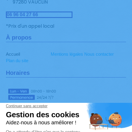
97280 VAUCLIN
06 96 04 27 66
*Prix d'un appel local
À propos
Accueil
Mentions légales
Nous contacter
Plan du site
Horaires
Suivez-nous