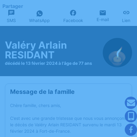
Partager
E-mail
SMS
WhatsApp
Facebook
Lien
Valéry Arlain
RESIDANT
décédé le 13 février 2024 à l'âge de 77 ans
Message de la famille
Chère famille, chers amis,
C’est avec une grande tristesse que nous vous annonçons
le décès de Valéry Arlain RESIDANT survenu le mardi 13
février 2024 à Fort-de-France.