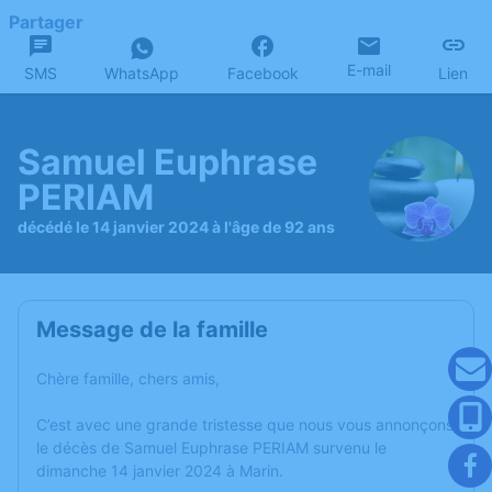
Partager
E-mail
SMS
WhatsApp
Facebook
Lien
Samuel Euphrase
PERIAM
décédé le 14 janvier 2024 à l'âge de 92 ans
Message de la famille
Chère famille, chers amis,
C’est avec une grande tristesse que nous vous annonçons
le décès de Samuel Euphrase PERIAM survenu le
dimanche 14 janvier 2024 à Marin.