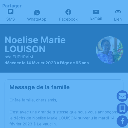
Partager
E-mail
SMS
WhatsApp
Facebook
Lien
Noelise Marie
LOUISON
née EUPHRAÏM
décédée le 14 février 2023 à l'âge de 95 ans
Message de la famille
Chère famille, chers amis,
C’est avec une grande tristesse que nous vous annonçons
le décès de Noelise Marie LOUISON survenu le mardi 14
février 2023 à Le Vauclin.