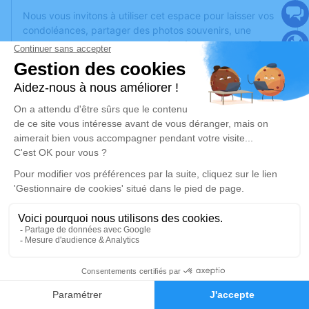
Nous vous invitons à utiliser cet espace pour laisser vos
condoléances, partager des photos souvenirs, une
anecdote ou exprimer vos pensées à travers des poèmes
ou des textes. Cet endroit est un lieu d'expression dédié à
honorer la mémoire de Michelle SERNÉ.
Un service de plantation d’arbre hommage est
disponible
ici
.
Je rends hommage
Cérémonie religieuse
mardi 25 octobre 2022 à 15h30
Eglise Paroissiale Saint Jean-Baptiste de Le
Vauclin
Place saint Jean-Baptiste
2
97280 Le Vauclin
Faire-part
Hommages