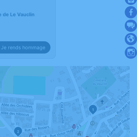
e de Le Vauclin
Je rends hommage
1
2