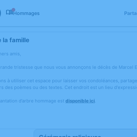
Hommages
Part
0
la famille
hers amis,
grande tristesse que nous vous annonçons le décès de Marcel Ed
ons à utiliser cet espace pour laisser vos condoléances, parta
rs des poèmes ou des textes. Cet endroit est un lieu d'expres
lantation d’arbre hommage est
disponible ici
.