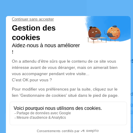
Déroulé de
Le vendre
Eglise Paro
Jean-Bapti