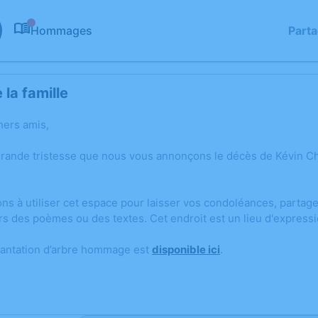
Hommages
Part
0
la famille
hers amis,
grande tristesse que nous vous annonçons le décès de Kévin C
ons à utiliser cet espace pour laisser vos condoléances, parta
rs des poèmes ou des textes. Cet endroit est un lieu d'express
lantation d’arbre hommage est
disponible ici
.