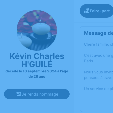
Faire-part
Message de 
Chère famille, c
Kévin Charles
C’est avec une 
Paris.
H'GUILÉ
décédé le 10 septembre 2024 à l'âge
Nous vous invit
de 28 ans
pensées à trave
Un service de p
Je rends hommage