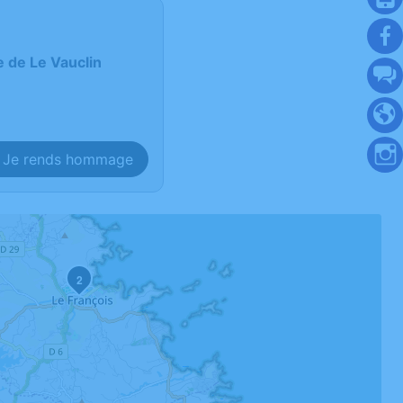
e de Le Vauclin
Je rends hommage
2