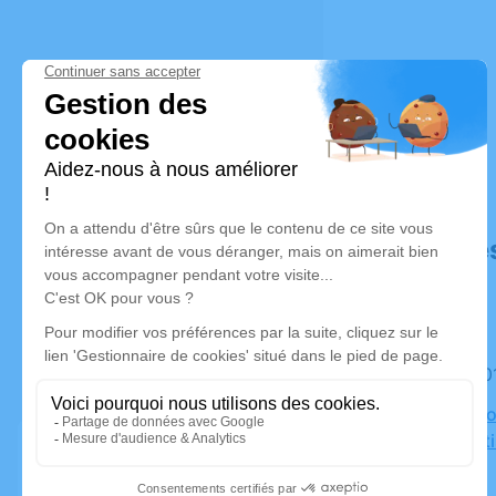
Déroulé de
Le mardi 
Eglise Paro
Jean-Bapti