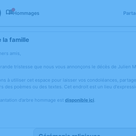
Hommages
Part
0
la famille
hers amis,
grande tristesse que nous vous annonçons le décès de Julien 
ons à utiliser cet espace pour laisser vos condoléances, parta
rs des poèmes ou des textes. Cet endroit est un lieu d'expres
lantation d’arbre hommage est
disponible ici
.