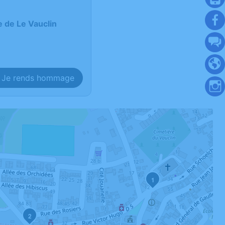
e de Le Vauclin
Je rends hommage
1
2