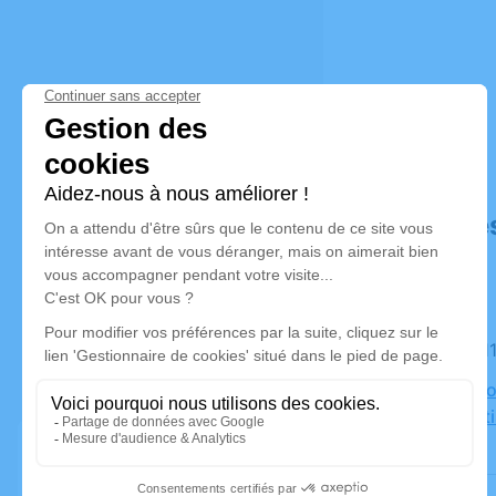
Déroulé de
Le mardi 
Eglise Paro
Jean-Bapti