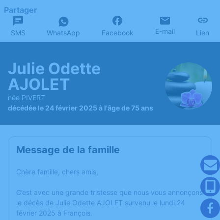
Partager
E-mail
SMS
WhatsApp
Facebook
Lien
Julie Odette
AJOLET
née PIVERT
décédée le 24 février 2025 à l'âge de 75 ans
Message de la famille
Chère famille, chers amis,
C’est avec une grande tristesse que nous vous annonçons
le décès de Julie Odette AJOLET survenu le lundi 24
février 2025 à François.