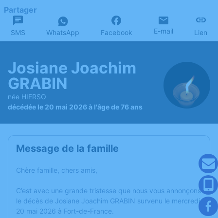
Partager
E-mail
SMS
WhatsApp
Facebook
Lien
Josiane Joachim
GRABIN
née HIERSO
décédée le 20 mai 2026 à l'âge de 76 ans
Message de la famille
Chère famille, chers amis,
C’est avec une grande tristesse que nous vous annonçons
le décès de Josiane Joachim GRABIN survenu le mercredi
20 mai 2026 à Fort-de-France.