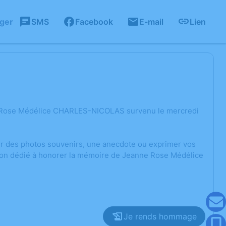
ager
SMS
Facebook
E-mail
Lien
ne Rose Médélice CHARLES-NICOLAS survenu le mercredi
ger des photos souvenirs, une anecdote ou exprimer vos
sion dédié à honorer la mémoire de Jeanne Rose Médélice
Je rends hommage