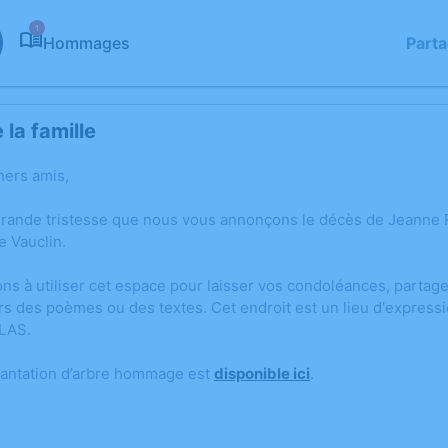
1
Hommages
Part
la famille
hers amis,
 grande tristesse que nous vous annonçons le décès de Jean
e Vauclin.
ons à utiliser cet espace pour laisser vos condoléances, parta
rs des poèmes ou des textes. Cet endroit est un lieu d'expres
LAS.
lantation d’arbre hommage est
disponible ici
.