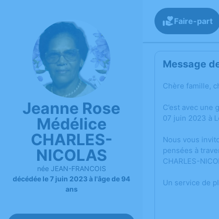
Faire-part
Message de 
Chère famille, c
Jeanne Rose
C’est avec une
07 juin 2023 à L
Médélice
CHARLES-
Nous vous invit
NICOLAS
pensées à trave
CHARLES-NICO
née JEAN-FRANCOIS
décédée le 7 juin 2023 à l'âge de 94
Un service de p
ans