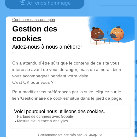
Je rends hommage
Déroulé de
Les infor
Activez une aler
Recevoir une ale
Je veux êt