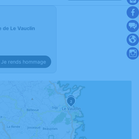
e de Le Vauclin
Je rends hommage
1
2