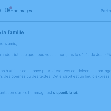
Hommages
Part
0
la famille
hers amis,
grande tristesse que nous vous annonçons le décès de Jean-Pie
ons à utiliser cet espace pour laisser vos condoléances, parta
rs des poèmes ou des textes. Cet endroit est un lieu d'express
lantation d’arbre hommage est
disponible ici
.