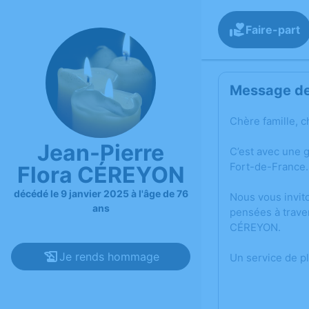
Faire-part
Message de 
Chère famille, c
Jean-Pierre
C’est avec une 
Fort-de-France.
Flora CÉREYON
décédé le 9 janvier 2025 à l'âge de 76
Nous vous invit
ans
pensées à trave
CÉREYON.
Je rends hommage
Un service de p