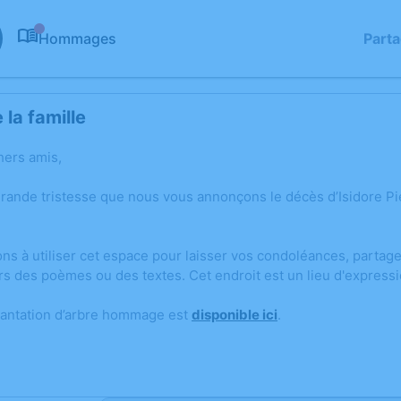
Hommages
Part
0
la famille
hers amis,
grande tristesse que nous vous annonçons le décès d’Isidore Pi
ons à utiliser cet espace pour laisser vos condoléances, parta
rs des poèmes ou des textes. Cet endroit est un lieu d'express
lantation d’arbre hommage est
disponible ici
.