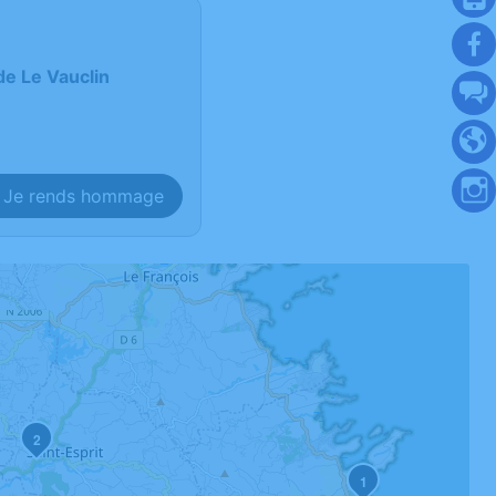
de Le Vauclin
Je rends hommage
2
1