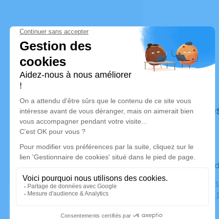
Déroulé de
Le vendred
Eglise Sai
VAUCLIN, 9