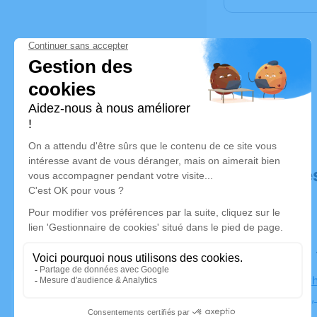
Déroulé de
Le samedi
Eglise Cat
CALVAIRE,