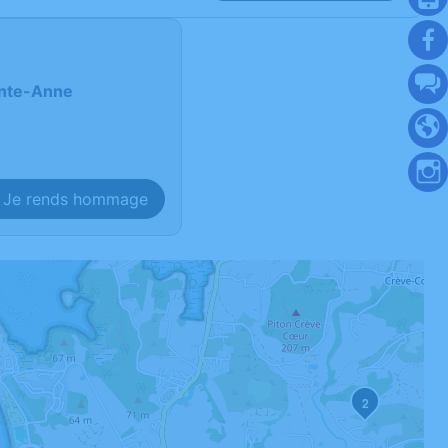
inte-Anne
Je rends hommage
2