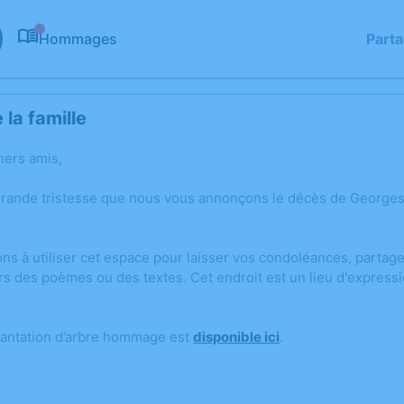
Hommages
Part
0
la famille
hers amis,
grande tristesse que nous vous annonçons le décès de Georges
ons à utiliser cet espace pour laisser vos condoléances, parta
rs des poèmes ou des textes. Cet endroit est un lieu d'expres
lantation d’arbre hommage est
disponible ici
.